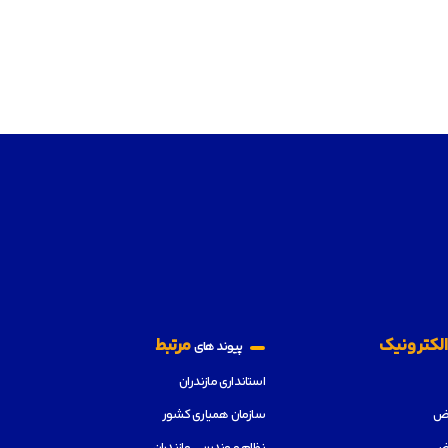
لکترونیک
مرتبط
پیوند های
استانداری مازندران
رض
سازمان همیاری کشور