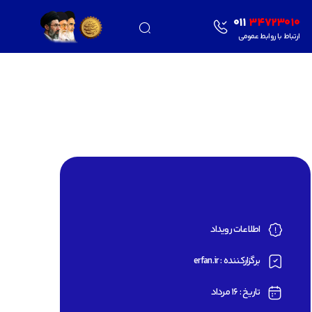
011
34723010
ارتباط با روابط عمومی
اطلاعات رویداد
برگزارکننده : erfan.ir
تاریخ : 16 مرداد