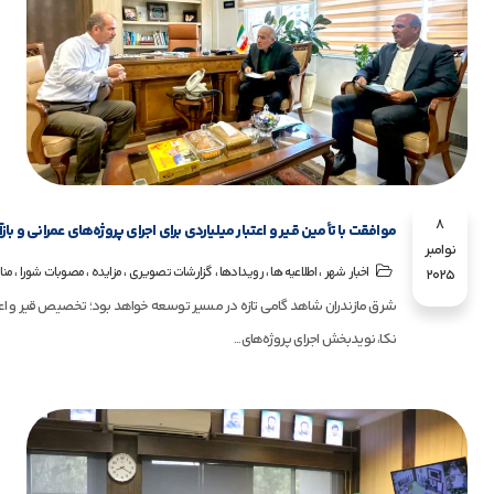
8
موافقت با تأمین قیر و اعتبار میلیاردی برای اجرای پروژه‌های عمرانی و بازآ
نوامبر
،
،
،
،
،
،
اخبار شهر
اطلاعیه ها
رویـدادها
گزارشات تصویری
مزایده
مصوبات شورا
منا
2025
شرق مازندران شاهد گامی تازه در مسیر توسعه خواهد بود؛ تخصیص قیر و اعتبا
نکا، نویدبخش اجرای پروژه‌های...