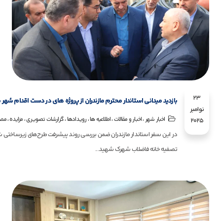
23
بازدید میدانی استاندار محترم مازندران از پروژه های در دست اقدام شهر ن
نوامبر
،
،
،
،
،
،
اخبار شهر
اخبار و مقالات
اطلاعیه ها
رویـدادها
گزارشات تصویری
مزایده
مصو
2025
در این سفر استاندار مازندران ضمن بررسی روند پیشرفت طرح‌های زیرساختی 
تصفیه خانه فاضلاب شهرک شهید...