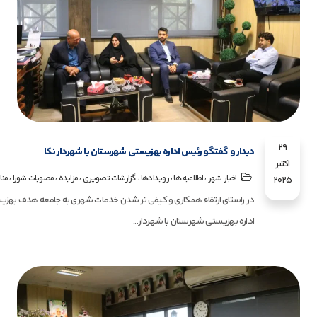
29
دیدار و گفتگو رئیس اداره بهزیستی شهرستان با شهردار نکا
اکتبر
،
،
،
،
،
،
اخبار شهر
اطلاعیه ها
رویـدادها
گزارشات تصویری
مزایده
مصوبات شورا
منا
2025
در راستای ارتقاء همکاری و کیفی تر شدن خدمات شهری به جامعه هدف بهزی
اداره بهزیستی شهرستان با شهردار...