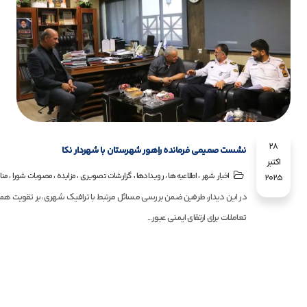
28
نشست صمیمی فرمانده راهور شهرستان با شهردار نکا
اکتبر
،
،
،
،
،
،
اخبار شهر
اطلاعیه ها
رویـدادها
گزارشات تصویری
مزایده
مصوبات شورا
منا
2025
️در این دیدار، طرفین ضمن بررسی مسائل مرتبط با ترافیک شهری، بر تقویت همک
تعاملات برای ارتقای ایمنی عبور...